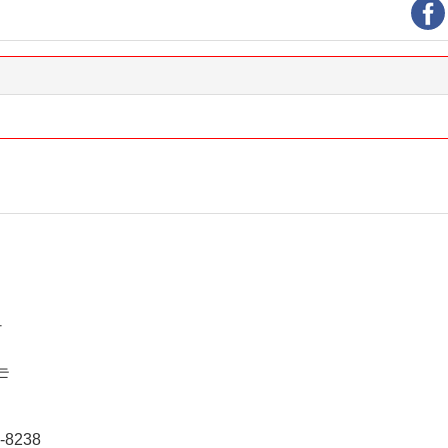
라
지는
8238