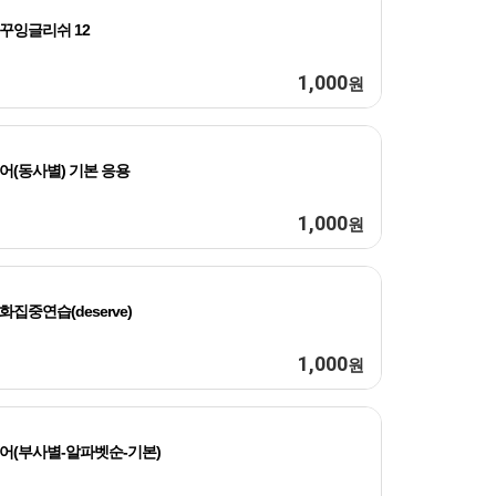
꾸잉글리쉬 12
1,000
원
어(동사별) 기본 응용
1,000
원
화집중연습(deserve)
1,000
원
어(부사별-알파벳순-기본)