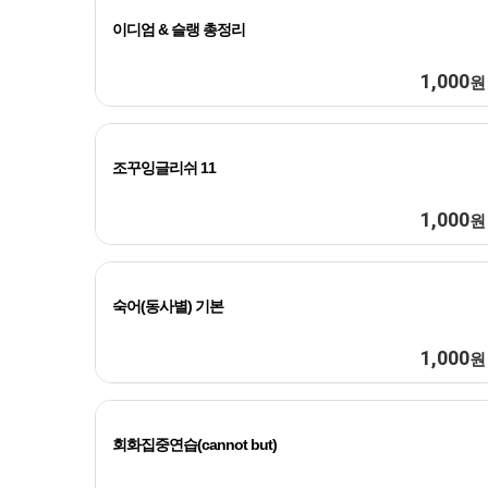
이디엄 & 슬랭 총정리
1,000
원
조꾸잉글리쉬 11
1,000
원
숙어(동사별) 기본
1,000
원
회화집중연습(cannot but)