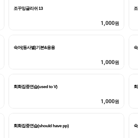
조꾸잉글리쉬 13
조
1,000
원
숙어(동사별)기본&응용
숙
1,000
원
회화집중연습(used to V)
회
1,000
원
회화집중연습(should have pp)
숙