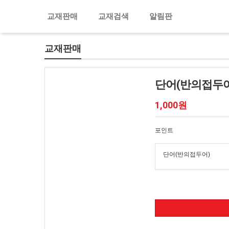
교재판매
교재검색
알림판
교재판매
단어(반의접두어
1,000원
포인트
단어(반의접두어)