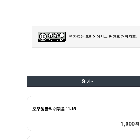
본 자료는
크리에이티브 커먼즈 저작자표시-
이전
조꾸잉글리쉬묶음 11-15
1,000
원