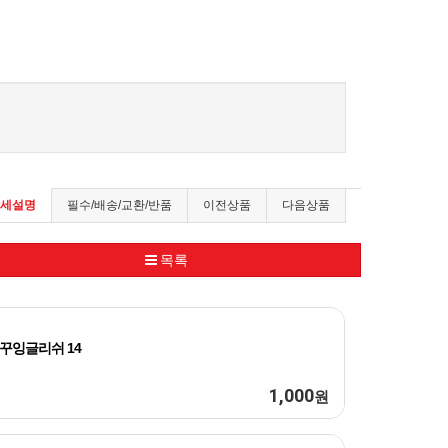
세설명
필수/배송/교환/반품
이전상품
다음상품
목록
꾸잉글리쉬 14
1,000
원