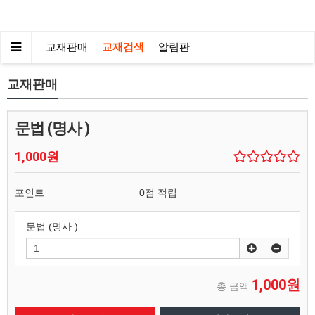
교재판매
교재검색
알림판
교재판매
문법 (명사 )
1,000원
포인트
0점 적립
문법 (명사 )
1,000원
총 금액