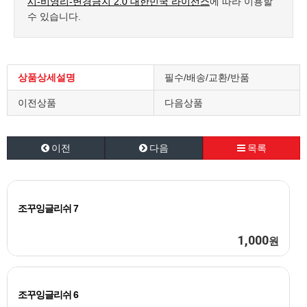
시-비영리-변경금지 2.0 대한민국 라이선스
에 따라 이용할
수 있습니다.
상품상세설명
필수/배송/교환/반품
이전상품
다음상품
이전
다음
목록
조꾸잉글리쉬 7
1,000
원
조꾸잉글리쉬 6