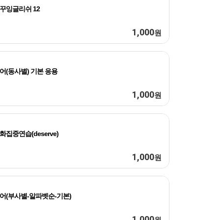
꾸잉글리쉬 12
1,000
원
어(동사별) 기본 응용
1,000
원
화집중연습(deserve)
1,000
원
어(부사별-알파벳순-기본)
1,000
원