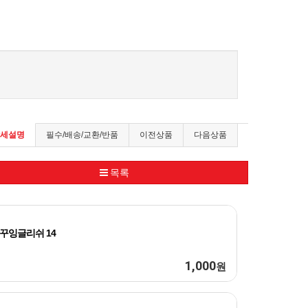
세설명
필수/배송/교환/반품
이전상품
다음상품
목록
꾸잉글리쉬 14
1,000
원