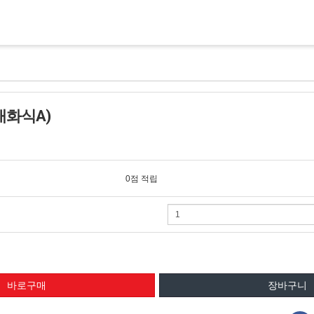
화식A)
0점 적립