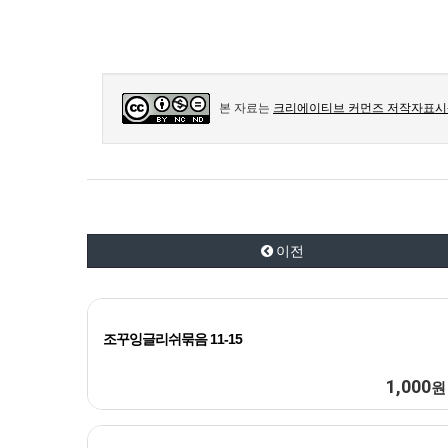
본 자료는
크리에이티브 커먼즈 저작자표시-
이전
조꾸잉글리쉬묶음 11-15
1,000
원