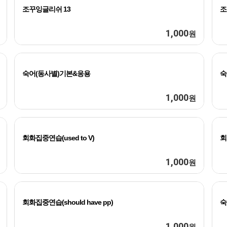
조꾸잉글리쉬 13
조
1,000
원
숙어(동사별)기본&응용
숙
1,000
원
회화집중연습(used to V)
회
1,000
원
회화집중연습(should have pp)
숙
1,000
원