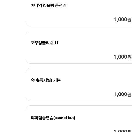
이디엄 & 슬랭 총정리
1,000
원
조꾸잉글리쉬 11
1,000
원
숙어(동사별) 기본
1,000
원
회화집중연습(cannot but)
1,000
원