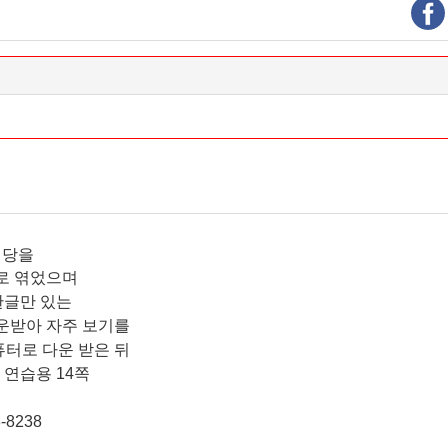
식당을
로 엮었으며
한글만 있는
운받아 자주 보기를
퓨터로 다운 받은 뒤
 연습용 14쪽
-8238