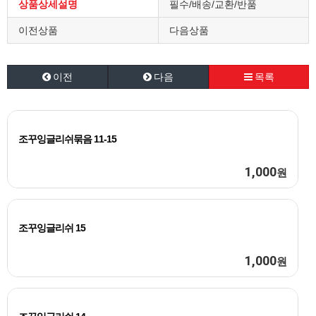
상품상세설명
필수/배송/교환/반품
이전상품
다음상품
이전
다음
목록
조꾸잉글리쉬묶음 11-15
1,000
원
조꾸잉글리쉬 15
1,000
원