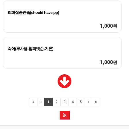
회화집중연습(should have pp)
1,000
원
숙어(부사별-알파벳순-기본)
1,000
원
1
2
3
4
5