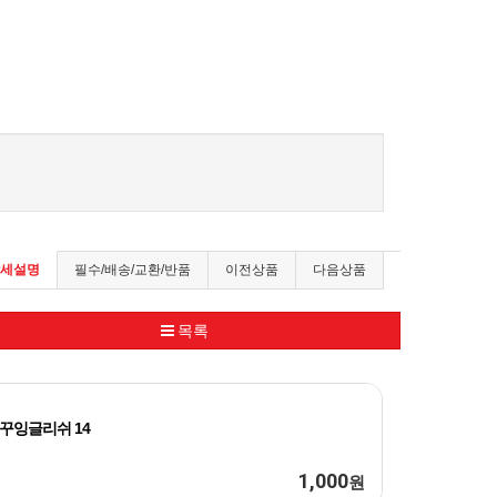
세설명
필수/배송/교환/반품
이전상품
다음상품
목록
꾸잉글리쉬 14
1,000
원