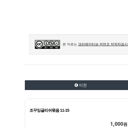
본 자료는
크리에이티브 커먼즈 저작자표시-
이전
조꾸잉글리쉬묶음 11-15
1,000
원