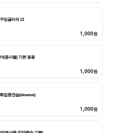
꾸잉글리쉬 12
1,000
원
어(동사별) 기본 응용
1,000
원
화집중연습(deserve)
1,000
원
어(부사별-알파벳순-기본)