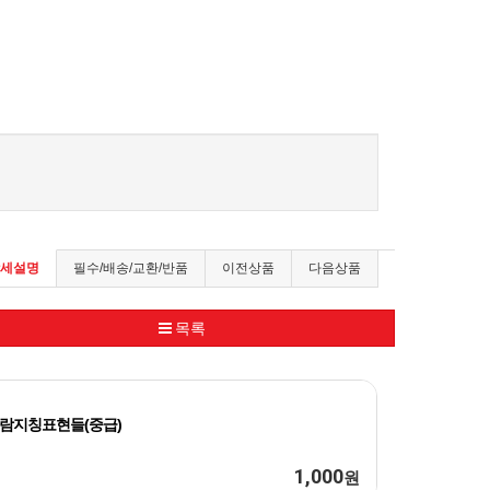
세설명
필수/배송/교환/반품
이전상품
다음상품
목록
람지칭표현들(중급)
1,000
원