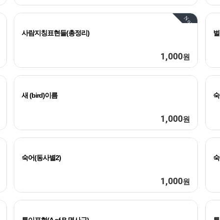
Now
사람지칭표현들(총정리)
벌
1,000
원
새 (bird)이름
숙
1,000
원
숙어(동사별2)
숙
1,000
원