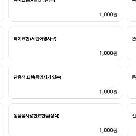
특이표현(A of B 명사구)
특
1,000
원
특이표현 (세단어명사구)
관
1,000
원
관용적 표현(동명사가 있는)
동
1,000
원
동물을사용한표현들(상식)
신
1,000
원