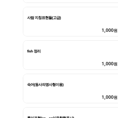
사람 지칭표현들(고급)
1,000
원
fish 정리
1,000
원
숙어(동사의명사형이용)
1,000
원