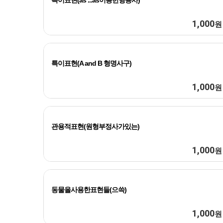
특이표현(as ...as이용한형용사)
1,000
원
특이표현(A and B 형명사구)
1,000
원
관용적표현(원형부정사가있는)
1,000
원
동물을사용한표현들(으쓱)
1,000
원