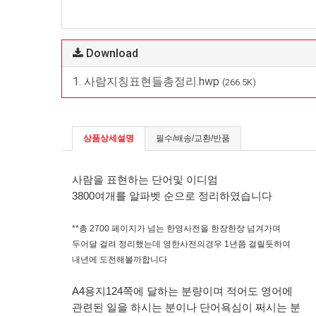
Download
1. 사람지칭표현들총정리.hwp
(266.5K)
상품상세설명
필수/배송/교환/반품
사람을 표현하는 단어및 이디엄
3800여개를 알파벳 순으로 정리하였습니다
**총 2700 페이지가 넘는 한영사전을
한장한장 넘겨가며
두어달 걸려 정리했는데
영한사전의경우 1년쯤 걸릴듯하여
내년에 도전해볼까합니다
A4용지124쪽에 달하는 분량이며 적어도 영어에
관련된 일을 하시는 분이나 단어욕심이
쩌시는 분