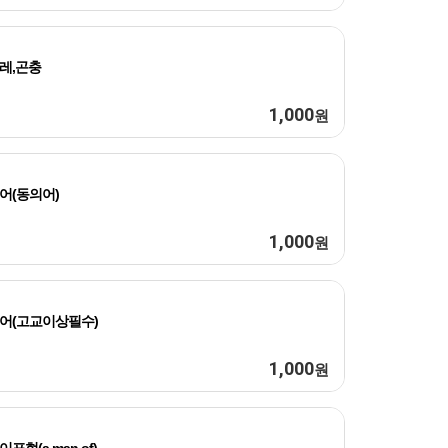
레,곤충
1,000
원
어(동의어)
1,000
원
어(고교이상필수)
1,000
원