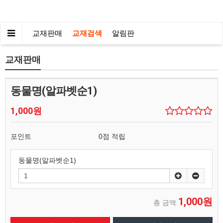
교재판매
교재검색
알림판
교재판매
동물명(알파벳순1)
1,000원
포인트
0점 적립
동물명(알파벳순1)
1,000원
총 금액