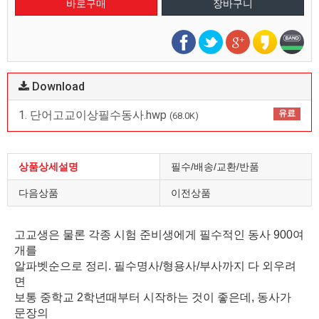
Download
1. 단어고교이상필수동사.hwp
유료
(68.0K)
상품상세설명
필수/배송/교환/반품
다음상품
이전상품
고교생은 물론 각종 시험 준비생에게 필수적인 동사 900여
개를
알파벳순으로 정리. 필수명사/형용사/부사까지 다 외우려
면
보통 중학교 2학년때부터 시작하는 것이 좋은데, 동사가
문장의