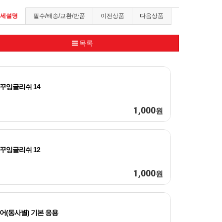
세설명
필수/배송/교환/반품
이전상품
다음상품
목록
꾸잉글리쉬 14
1,000
원
꾸잉글리쉬 12
1,000
원
어(동사별) 기본 응용