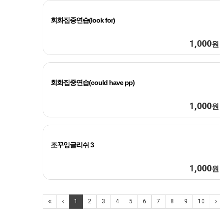
회화집중연습(look for)
1,000
원
회화집중연습(could have pp)
1,000
원
조꾸잉글리쉬 3
1,000
원
1
2
3
4
5
6
7
8
9
10