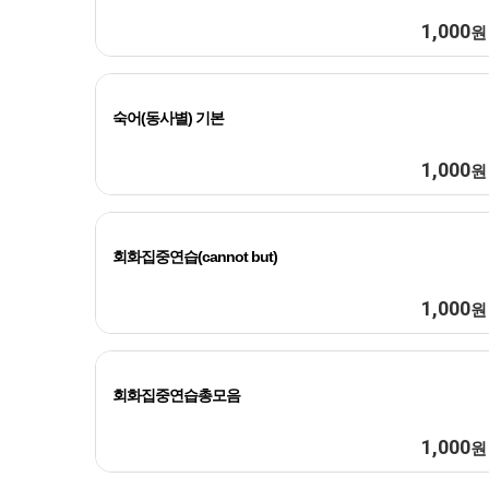
1,000
원
숙어(동사별) 기본
1,000
원
회화집중연습(cannot but)
1,000
원
회화집중연습총모음
1,000
원