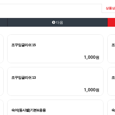
상품상
다음
조꾸잉글리쉬 15
조
1,000
원
조꾸잉글리쉬 13
조
1,000
원
숙어(동사별)기본&응용
숙