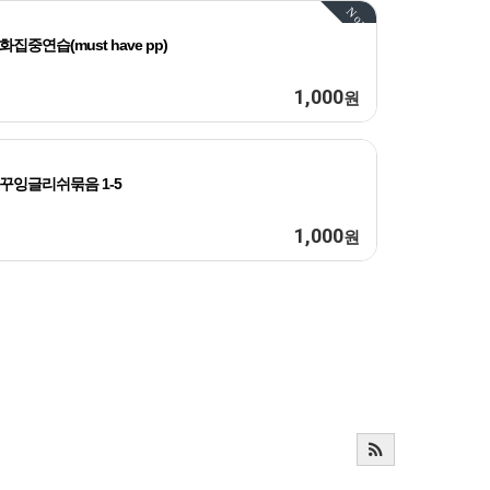
Now
화집중연습(must have pp)
1,000
원
꾸잉글리쉬묶음 1-5
1,000
원