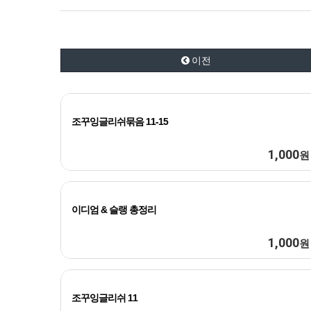
이전
조꾸잉글리쉬묶음 11-15
1,000
원
이디엄 & 슬랭 총정리
1,000
원
조꾸잉글리쉬 11