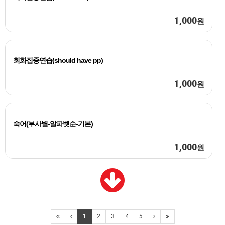
1,000
원
회화집중연습(should have pp)
1,000
원
숙어(부사별-알파벳순-기본)
1,000
원
1
2
3
4
5