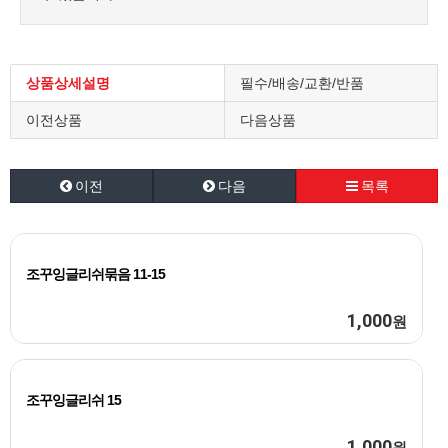
상품상세설명
필수/배송/교환/반품
이전상품
다음상품
이전
다음
목록
조꾸잉글리쉬묶음 11-15
1,000
원
조꾸잉글리쉬 15
1,000
원