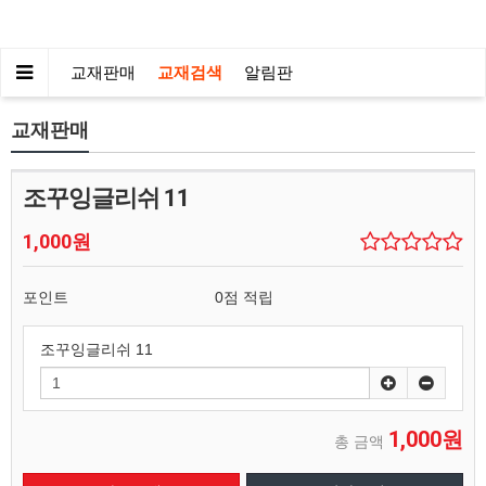
교재판매
교재검색
알림판
교재판매
조꾸잉글리쉬 11
1,000원
포인트
0점 적립
조꾸잉글리쉬 11
1,000원
총 금액