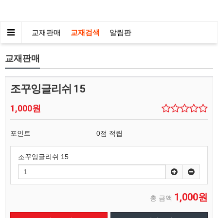
교재판매
교재검색
알림판
교재판매
조꾸잉글리쉬 15
1,000원
포인트
0점 적립
조꾸잉글리쉬 15
1,000원
총 금액