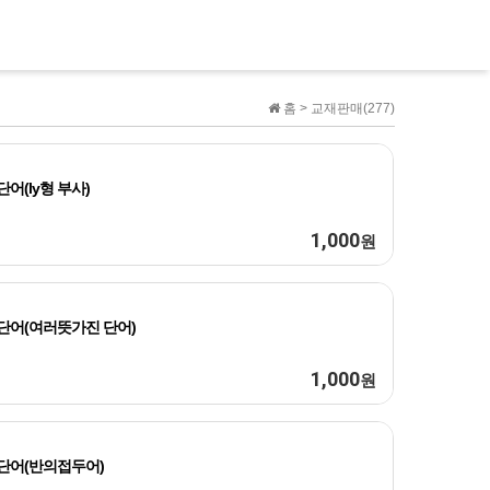
홈 >
교재판매(277)
단어(ly형 부사)
1,000
원
단어(여러뜻가진 단어)
1,000
원
단어(반의접두어)