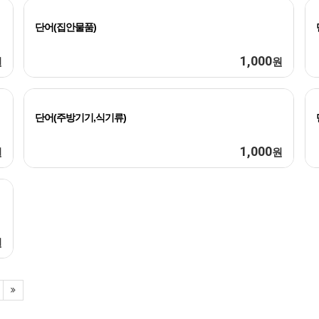
단어(집안물품)
1,000
원
원
단어(주방기기,식기류)
1,000
원
원
원