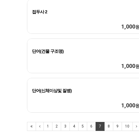
접두사 2
1,000
단어(건물 구조명)
1,000
단어(신체이상및 질병)
1,000
1
2
3
4
5
6
7
8
9
10