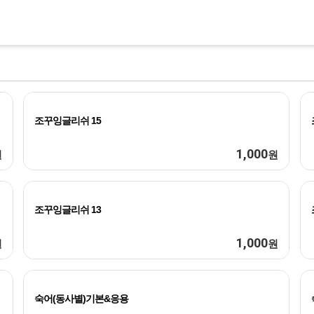
조꾸잉글리쉬 15
1,000
원
원
조꾸잉글리쉬 13
1,000
원
원
숙어(동사별)기본&응용