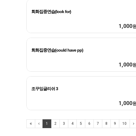
회화집중연습(look for)
1,000
회화집중연습(could have pp)
1,000
조꾸잉글리쉬 3
1,000
1
2
3
4
5
6
7
8
9
10