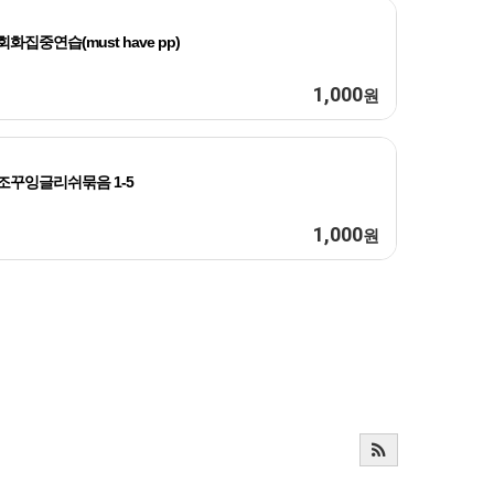
회화집중연습(must have pp)
1,000
원
조꾸잉글리쉬묶음 1-5
1,000
원