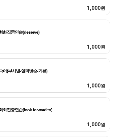
1,000
원
회화집중연습(deserve)
1,000
원
숙어(부사별-알파벳순-기본)
1,000
원
회화집중연습(look forward to)
1,000
원