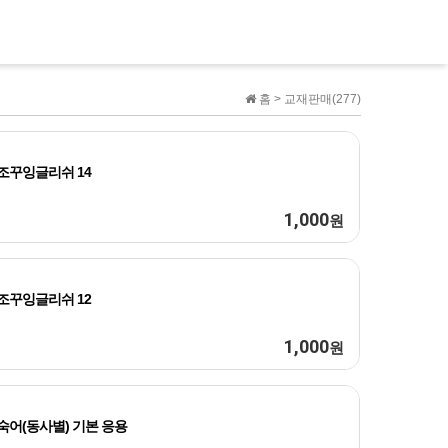
홈 >
교재판매(277)
조꾸잉글리쉬 14
1,000
원
조꾸잉글리쉬 12
1,000
원
숙어(동사별) 기본 응용