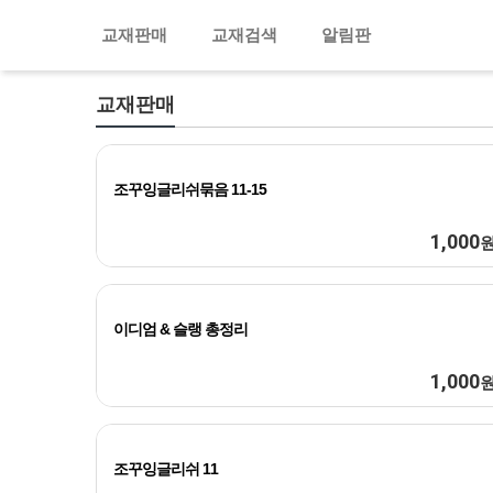
교재판매
교재검색
알림판
교재판매
조꾸잉글리쉬묶음 11-15
1,000
이디엄 & 슬랭 총정리
1,000
조꾸잉글리쉬 11