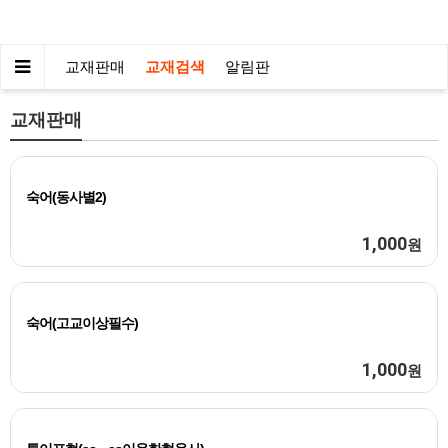
교재판매
교재검색
알림판
교재판매
숙어(동사별2)
1,000
원
숙어(고교이상필수)
1,000
원